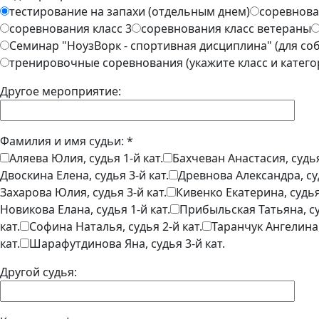
тестирование на запахи (отдельным днем)
соревнован
соревнования класс 3
соревнования класс ветераны
Семинар "НоузВорк - спортивная дисциплина" (для соб
тренировочные соревнования (укажите класс и катего
Другое мероприятие:
Фамилия и имя судьи: *
Аляева Юлия, судья 1-й кат.
Бахчеван Анастасия, судья
Двоскина Елена, судья 3-й кат.
Древнова Александра, суд
Захарова Юлия, судья 3-й кат.
Кивенко Екатерина, судья 
Новикова Елана, судья 1-й кат.
Прибыльская Татьяна, су
кат.
Софина Наталья, судья 2-й кат.
Таранчук Ангелина, 
кат.
Шарафутдинова Яна, судья 3-й кат.
Другой судья: