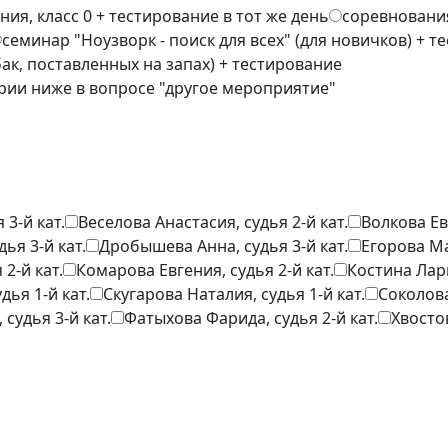
ия, класс 0 + тестирование в тот же день
соревнования
семинар "Ноузворк - поиск для всех" (для новичков) + 
ак, поставленных на запах) + тестирование
рии ниже в вопросе "другое мероприятие"
 3-й кат.
Веселова Анастасия, судья 2-й кат.
Волкова Евг
ья 3-й кат.
Дробышева Анна, судья 3-й кат.
Егорова Ма
2-й кат.
Комарова Евгения, судья 2-й кат.
Костина Лари
дья 1-й кат.
Скугарова Наталия, судья 1-й кат.
Соколова
судья 3-й кат.
Фатыхова Фарида, судья 2-й кат.
Хвостов